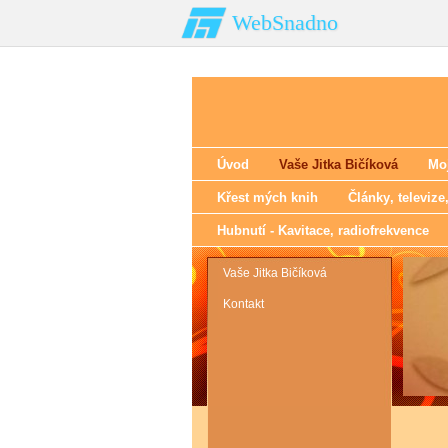
WebSnadno
Úvod
Vaše Jitka Bičíková
Moj
Křest mých knih
Články‚ televize
Hubnutí - Kavitace‚ radiofrekvence
Vaše Jitka Bičíková
Kontakt