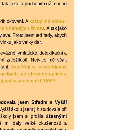
, tak jako to pochopilo už mnoho
odblokování. A
každý má volbu -
iny z minulých životů
.
A tak jako
 své. Proto jsem teď tady, abych
vínku jako velký dar.
evážně lymfatické, detoxikační a
ní záležitostí. Nejvíce mě však
lání.
Zaměřuji se proto hlavně
ckých, po chemoterapiích a
cpané a zanesené LYMFY.
udovala jsem Střední a Vyšší
 Vyšší školu jsem již studovala při
 školy jsem si prošla
úžasnými
ré mi daly velké zkušenosti a