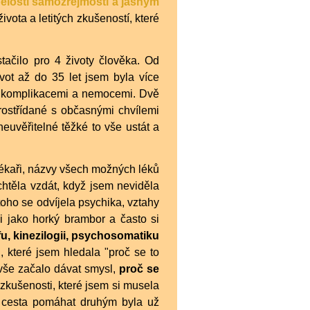
pělosti samozřejmostí a jasným
vota a letitých zkušeností, které
tačilo pro 4 životy člověka. Od
vot až do 35 let jsem byla více
i komplikacemi a nemocemi. Dvě
rostřídané s občasnými chvílemi
neuvěřitelné těžké to vše ustát a
lékaři, názvy všech možných léků
chtěla vzdát, když jsem neviděla
toho se odvíjela psychika, vztahy
li jako horký brambor a často si
u, kinezilogii, psychosomatiku
, které jsem hledala "proč se to
vše začalo dávat smysl,
proč se
 zkušenosti, které jsem si musela
e cesta pomáhat druhým byla už