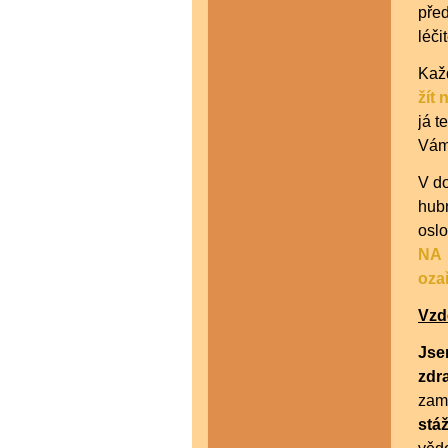
před
léči
Každ
žít
já t
Vám 
V do
hub
oslo
NA 
oza
Vzd
Jse
zdr
zam
stá