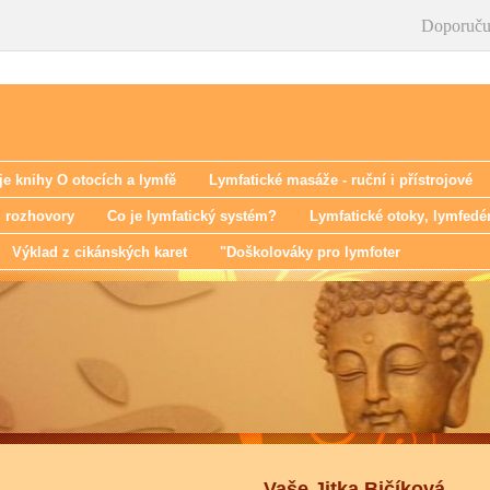
Doporuču
e knihy O otocích a lymfě
Lymfatické masáže - ruční i přístrojové
‚ rozhovory
Co je lymfatický systém?
Lymfatické otoky‚ lymfed
Výklad z cikánských karet
"Doškolováky pro lymfoter
Vaše Jitka Bičíková