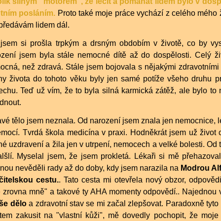
olik silným "motorem", že léčit a pomáhat lidem bylo v dos
otním posláním.
Proto také moje práce vychází z celého mého ži
 předávám lidem dál.
á jsem si prošla trpkým a drsným obdobím v životě, co by vys
ození jsem byla stále nemocné dítě až do dospělosti. Celý ži
ocná, než zdravá. Stále jsem bojovala s nějakými zdravotním
iny života do tohoto věku byly jen samé potíže všeho druhu p
chu. Teď už vím, že to byla silná karmická zátěž, ale bylo to 
dnout.
vé tělo jsem neznala. Od narození jsem znala jen nemocnice, 
mocí. Tvrdá škola medicína v praxi. Hodněkrát jsem už život 
é uzdravení a žila jen v utrpení, nemocech a velké bolesti. Od 
lšlí. Myselal jsem, že jsem prokletá. Lékaři si mě přehazova
ou nevěděli rady až do doby, kdy jsem narazila na
Modrou Alf
čitelskou cestu.
. Tato cesta mi otevřela nový obzor, odpovědi
e zrovna mně" a takové ty AHA momenty odpovědí.. Najednou 
vše dělo
a zdravotní stav se mi začal zlepšovat. Paradoxně
tyto
otem zakusit na "vlastní kůži", mě dovedly pochopit, že moj