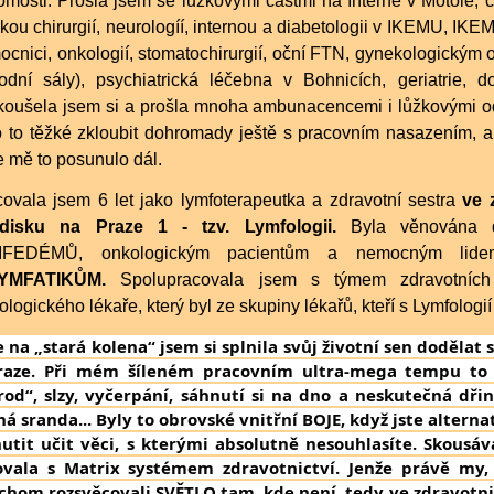
mosti. Prošla jsem se lůžkovými částmi na Interně v Motole, ch
kou chirurgií, neurologíí, internou a diabetologii v IKEMU, IK
cnici, onkologií, stomatochirurgií, oční FTN, gynekologickým
rodní sály), psychiatrická léčebna v Bohnicích, geriatrie, 
koušela jsem si a prošla mnoha ambunacencemi i lůžkovými o
 to těžké zkloubit dohromady ještě s pracovním nasazením, al
 mě to posunulo dál.
ovala jsem 6 let jako lymfoterapeutka a zdravotní sestra
ve 
edisku na Praze 1 - tzv. Lymfologii.
Byla věnována d
FEDÉMŮ, onkologickým pacientům a nemocným lide
MFATIKŮM.
Spolupracovala jsem s týmem zdravotních
ologického lékaře, který byl ze skupiny lékařů, kteří s Lymfologií
e na „stará kolena“ jsem si splnila svůj životní sen dodělat
raze. Při mém šíleném pracovním ultra-mega tempu to
rod“, slzy, vyčerpání, sáhnutí si na dno a neskutečná dři
ná sranda...
Byly to obrovské vnitřní BOJE, když jste altern
nutit učit věci, s kterými absolutně nesouhlasíte. Skousá
ovala s Matrix systémem zdravotnictví. Jenže právě my, 
chom rozsvěcovali SVĚTLO tam, kde není, tedy ve zdravotn