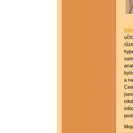
Něc
učil
růz
hype
sam
anat
byli
a na
Celé
jsem
nik
info
posl
Moj