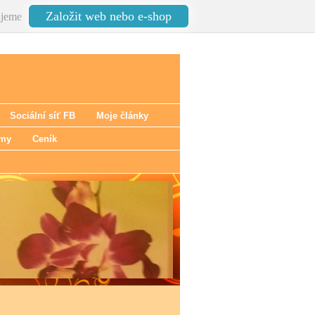
Založit web nebo e-shop
jeme
Sociální síť FB
Moje články
émy
Ceník