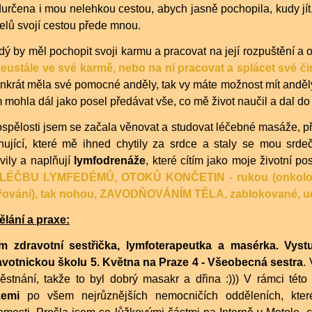
určena i mou nelehkou cestou, abych jasně pochopila, kudy jít
telů svojí cestou přede mnou.
ý by měl pochopit svoji karmu a pracovat na její rozpuštění a 
 neustále ve své karmě, nebo na ní pracovat a splácet své č
enkrát měla své pomocné anděly, tak vy máte možnost mít anděly
mohla dál jako posel předávat vše, co mě život naučil a dal do 
spělosti jsem se začala věnovat a studovat léčebné masáže, př
nující, které mě ihned chytily za srdce a staly se mou srdeč
vily a naplňují
lymfodrenáže
, které cítím jako moje životní pos
LÉČBU LYMFEDÉMŮ, OTOKŮ KONČETIN - rukou (onkologi
řování), tak nohou, ZAVODŇOVÁNÍM TĚLA, zablokované, u
ělání a praxe:
m zdravotní sestřička, lymfoterapeutka a masérka. Vyst
avotnickou školu 5. Května na Praze 4 - Všeobecná sestra
.
ěstnání, takže to byl dobrý masakr a dřina :))) V rámci této
žemi
po všem nejrůznějších nemocničích odděleních, kte