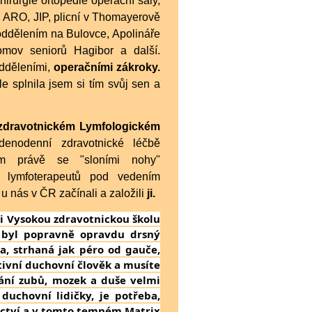
irurgie ortopedie operační sály,
EM ARO, JIP, plicní v Thomayerově
 oddělením na Bulovce, Apolináře
domov seniorů Hagibor a další.
dděleními,
operačními zákroky.
e splnila jsem si tím svůj sen a
zdravotnickém Lymfologickém
enodenní zdravotnické léčbě
m právě se "sloními nohy"
 lymfoterapeutů pod vedením
 u nás v ČR začínali a založili
ji.
 si Vysokou zdravotnickou školu
 byl popravně opravdu drsný
na, strhaná jak péro od gauče,
ativní duchovní člověk a musíte
vání zubů, mozek a duše velmi
duchovní lidičky, je potřeba,
ictví a v tomto temném Matrix