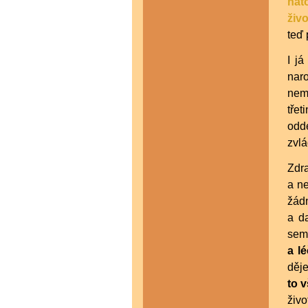
nat
živ
teď
I j
nar
nem
třet
odde
zvlá
Zdra
a ne
žádn
a da
semn
a lé
děj
to 
živ