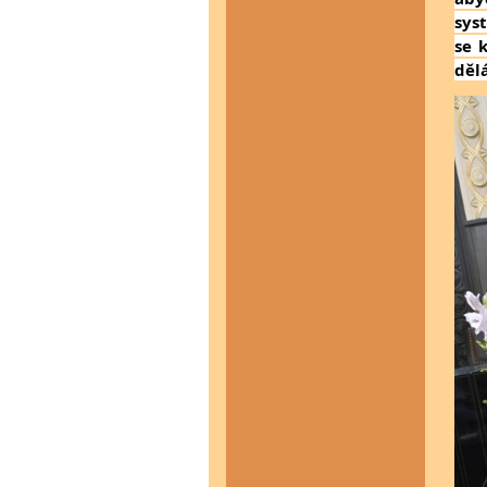
sys
se 
děl