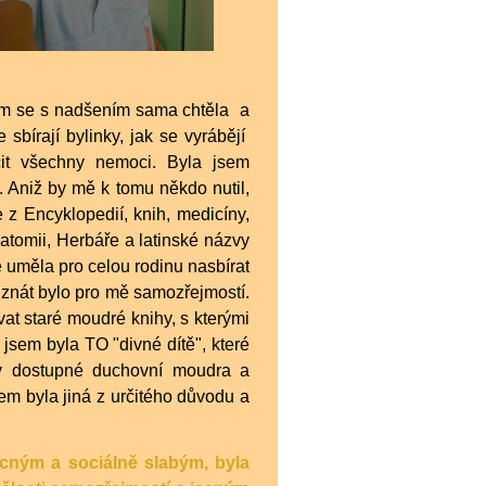
jsem se s nadšením sama chtěla a
sbírají bylinky, jak se vyrábějí
čit všechny nemoci. Byla jsem
u. Aniž by mě k tomu někdo nutil,
z Encyklopedií, knih, medicíny,
natomii, Herbáře a latinské názvy
e u
měla pro celou rodinu nasbírat
 znát bylo pro mě samozřejmostí.
at staré moudré knihy, s kterými
í jsem byla TO "divné dítě", které
ly dostupné duchovní moudra a
em byla jiná z určitého důvodu a
ným a sociálně slabým, byla