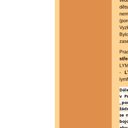
vědo
děts
nemo
(po
Vyz
Bylo
zase
Prac
stř
LYM
-
LY
lymf
Dál
v P
„po
žád
se 
boj
aby