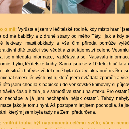
o o mě:
Vyrůstala jsem v léčitelské rodině, kdy místo hraní 
a od mé babičky a z druhé strany od mého Táty, jak a kdy se 
né lektvary, masti,obklady a vše čím příroda pomůže vylé
raktivní dítě toužící vše vědět a znát tajemství celého Vesrmí
a jsem hledala informace, vzdělávala se. Nasávala informace 
omie, bylin, léčitelské knihy. Sama jsou se v 10 letech učila a
n, tak silná chuť vše vědět u mě byla. A už v tak ranném věku js
míchat směsi léčivých bylin, které jsem ovládala zpaměti a vše
 léto jsem chodila s babičkou do venkovské knihovny si půjčov
 trávila čas a hltala je v samotě ve stanu na statku. Pro ostatn
do nechápe a já jem nechápala nějak ostatní. Tehdy neby
rmace jako je tomu nyní. Až postupem let jsem pochopila, že js
ání, kterým jsem byla tady na Zemi předurčena.
e
vnitřní touha být nápomocná celému světu, všem nemoc