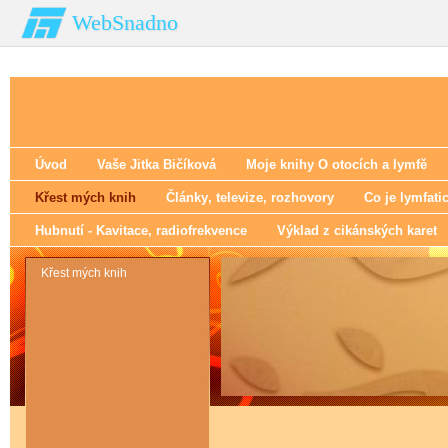
WebSnadno
Úvod
Vaše Jitka Bičíková
Moje knihy O otocích a lymfě
Křest mých knih
Články‚ televize‚ rozhovory
Co je lymfati
Hubnutí - Kavitace‚ radiofrekvence
Výklad z cikánských karet
Křest mých knih