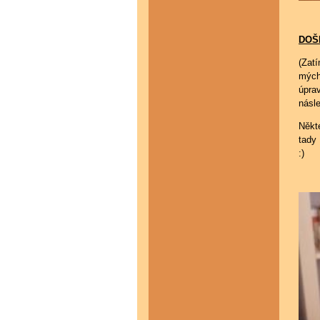
DOŠ
(Zat
mých 
úpra
násl
Někte
tady 
:)