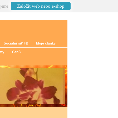
Založit web nebo e-shop
jeme
Sociální síť FB
Moje články
émy
Ceník