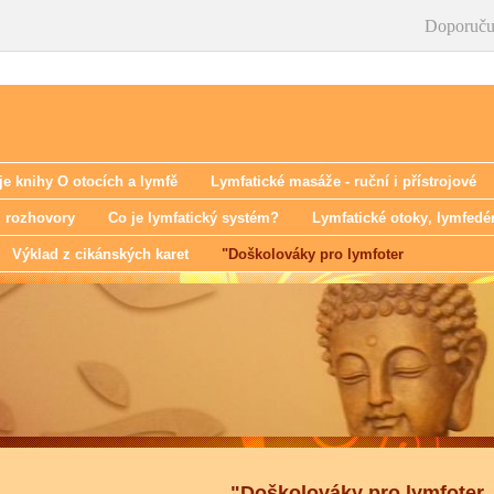
Doporuču
e knihy O otocích a lymfě
Lymfatické masáže - ruční i přístrojové
‚ rozhovory
Co je lymfatický systém?
Lymfatické otoky‚ lymfed
Výklad z cikánských karet
"Doškolováky pro lymfoter
"Doškolováky pro lymfoter