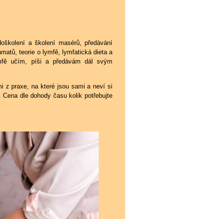
 doškolení a školení masérů, předávání
atů, teorie o lymfě, lymfatická dieta a
ymfě učím, píši a předávám dál svým
i z praxe, na které jsou sami a neví si
i. Cena dle dohody času kolik potřebujte