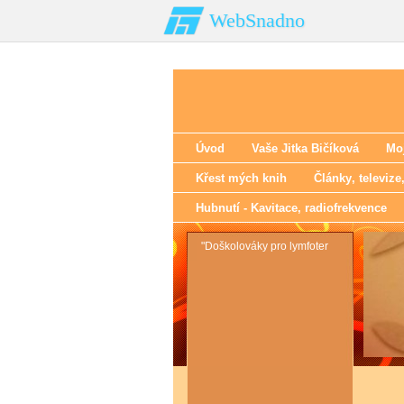
WebSnadno
Úvod
Vaše Jitka Bičíková
Moj
Křest mých knih
Články‚ televize
Hubnutí - Kavitace‚ radiofrekvence
"Doškolováky pro lymfoter