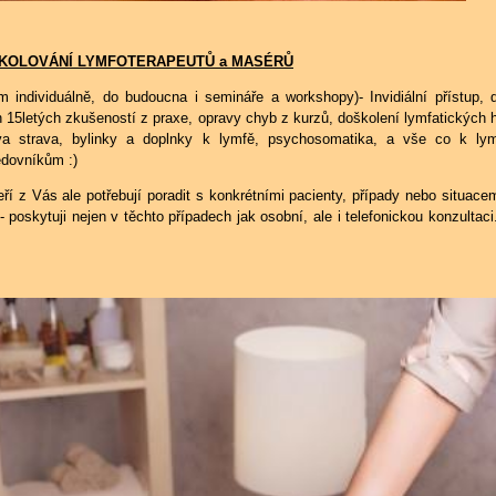
KOLOVÁNÍ LYMFOTERAPEUTŮ a MASÉRŮ
ím individuálně, do budoucna i semináře a workshopy)- Invidiální přístup,
15letých zkušeností z praxe, opravy chyb z kurzů, doškolení lymfatických hm
va strava, bylinky a doplnky k lymfě, psychosomatika, a vše co k l
edovníkům :)
ří z Vás ale potřebují poradit s konkrétními pacienty, případy nebo situacem
- poskytuji nejen v těchto případech jak osobní, ale i telefonickou konzultac