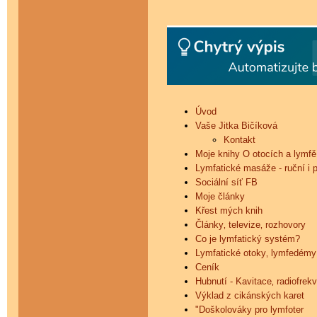
Úvod
Vaše Jitka Bičíková
Kontakt
Moje knihy O otocích a lymfě
Lymfatické masáže - ruční i p
Sociální síť FB
Moje články
Křest mých knih
Články‚ televize‚ rozhovory
Co je lymfatický systém?
Lymfatické otoky‚ lymfedémy
Ceník
Hubnutí - Kavitace‚ radiofrek
Výklad z cikánských karet
"Doškolováky pro lymfoter