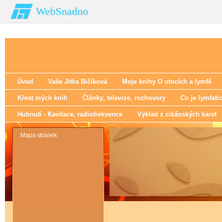
WebSnadno
Úvod
Vaše Jitka Bičíková
Moje knihy O otocích a lymfě
Křest mých knih
Články‚ televize‚ rozhovory
Co je lymfati
Hubnutí - Kavitace‚ radiofrekvence
Výklad z cikánských karet
Mapa stránek